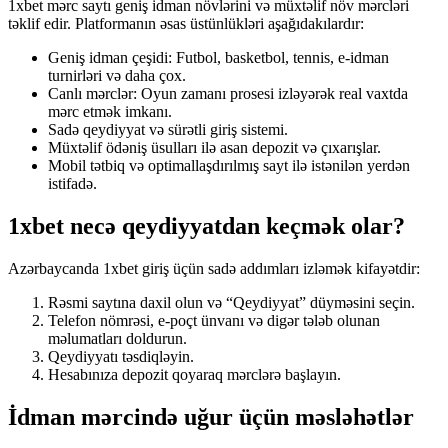
1xbet mərc saytı geniş idman növlərini və müxtəlif növ mərcləri
təklif edir. Platformanın əsas üstünlükləri aşağıdakılardır:
Geniş idman çeşidi: Futbol, basketbol, tennis, e-idman
turnirləri və daha çox.
Canlı mərclər: Oyun zamanı prosesi izləyərək real vaxtda
mərc etmək imkanı.
Sadə qeydiyyat və sürətli giriş sistemi.
Müxtəlif ödəniş üsulları ilə asan depozit və çıxarışlar.
Mobil tətbiq və optimallaşdırılmış sayt ilə istənilən yerdən
istifadə.
1xbet necə qeydiyyatdan keçmək olar?
Azərbaycanda 1xbet giriş üçün sadə addımları izləmək kifayətdir:
Rəsmi saytına daxil olun və “Qeydiyyat” düyməsini seçin.
Telefon nömrəsi, e-poçt ünvanı və digər tələb olunan
məlumatları doldurun.
Qeydiyyatı təsdiqləyin.
Hesabınıza depozit qoyaraq mərclərə başlayın.
İdman mərcində uğur üçün məsləhətlər