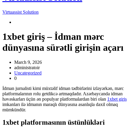
Virtuassist Solution
1xbet giriş – İdman mərc
dünyasına sürətli girişin açarı
March 9, 2026
administratoir
Uncategorized
0
İdman jurnalisti kimi müxtəlif idman tədbirlərini izləyərkən, mərc
platformalarının rolu getdikcə artmaqdadır. Azərbaycanda idman
həvəskarları üçün ən populyar platformalardan biri olan
1xbet giriş
imkanları ilə idmanın maraqlı dünyasına asanlıqla daxil olmaq
mümkündür.
1xbet platformasının üstünlükləri