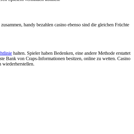
z zusammen, handy bezahlen casino ebenso sind die gleichen Früchte
htlinie
halten. Spieler haben Bedenken, eine andere Methode erstattet
ste Bank von Craps-Informationen besitzen, online zu wetten. Casino
 wiederherstellen.