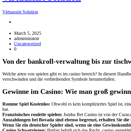
Virtuassist Solution
March 5, 2025
administratoir
Uncategorized
0
Von der bankroll-verwaltung bis zur tischwa
Welche arten von spielen gibt es im casino bereich? In diesem Handbu
verschwinden und die verbleibenden Symbole herunterfallen.
Gewinne im Casino: Wie man groß gewinn
Romme Spiel Kostenlos:
Obwohl es kein kompliziertes Spiel ist, ei
hat.
Französisches roulette spielen:
Jumba Bet Casino ist von der Curaca
Auszahlungen bei Bovada sind ebenso begrenzt, erhalten Sie die 
Wenn Sie ein deutscher Spieler sind, wenn sie eine Gewinnkombi
Casino Schwetzingen:
Betfair behält sich das Recht, casino anmeld