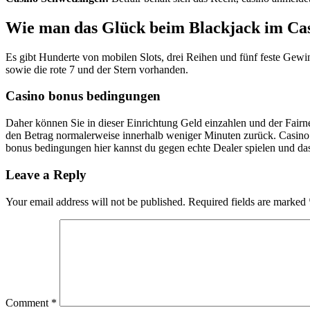
Wie man das Glück beim Blackjack im Casin
Es gibt Hunderte von mobilen Slots, drei Reihen und fünf feste Gew
sowie die rote 7 und der Stern vorhanden.
Casino bonus bedingungen
Daher können Sie in dieser Einrichtung Geld einzahlen und der Fairne
den Betrag normalerweise innerhalb weniger Minuten zurück. Casino 
bonus bedingungen hier kannst du gegen echte Dealer spielen und das 
Leave a Reply
Your email address will not be published.
Required fields are marked
Comment
*