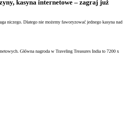
yny, kasyna internetowe – zagraj już
wymaga niczego. Dlatego nie możemy faworyzować jednego kasyna nad
rnetowych. Główna nagroda w Traveling Treasures India to 7200 x