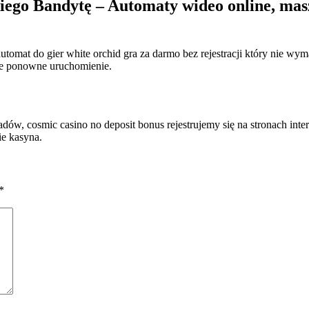
ego Bandytę – Automaty wideo online, masz
utomat do gier white orchid gra za darmo bez rejestracji który nie 
e ponowne uruchomienie.
w, cosmic casino no deposit bonus rejestrujemy się na stronach inte
e kasyna.
*