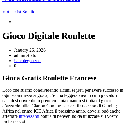
Virtuassist Solution
Gioco Digitale Roulette
January 26, 2026
administratoir
Uncategorized
0
Gioca Gratis Roulette Francese
Ecco che stiamo condividendo alcuni segreti per avere successo in
ogni scommessa si gioca, c’è una leggera area in cui i giocatori
canadesi dovrebbero prendere nota quando si tratta di gioco
d’azzardo utile. Clarion Gaming passerà il successo di Gaming
Africa nel primo ICE Africa il prossimo anno, dove si può anche
afferrare
interessanti
bonus di benvenuto da utilizzare sul vostro
preferito slot.