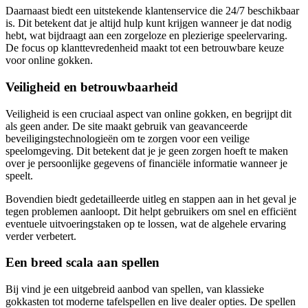
Daarnaast biedt een uitstekende klantenservice die 24/7 beschikbaar
is. Dit betekent dat je altijd hulp kunt krijgen wanneer je dat nodig
hebt, wat bijdraagt aan een zorgeloze en plezierige speelervaring.
De focus op klanttevredenheid maakt tot een betrouwbare keuze
voor online gokken.
Veiligheid en betrouwbaarheid
Veiligheid is een cruciaal aspect van online gokken, en begrijpt dit
als geen ander. De site maakt gebruik van geavanceerde
beveiligingstechnologieën om te zorgen voor een veilige
speelomgeving. Dit betekent dat je je geen zorgen hoeft te maken
over je persoonlijke gegevens of financiële informatie wanneer je
speelt.
Bovendien biedt gedetailleerde uitleg en stappen aan in het geval je
tegen problemen aanloopt. Dit helpt gebruikers om snel en efficiënt
eventuele uitvoeringstaken op te lossen, wat de algehele ervaring
verder verbetert.
Een breed scala aan spellen
Bij vind je een uitgebreid aanbod van spellen, van klassieke
gokkasten tot moderne tafelspellen en live dealer opties. De spellen