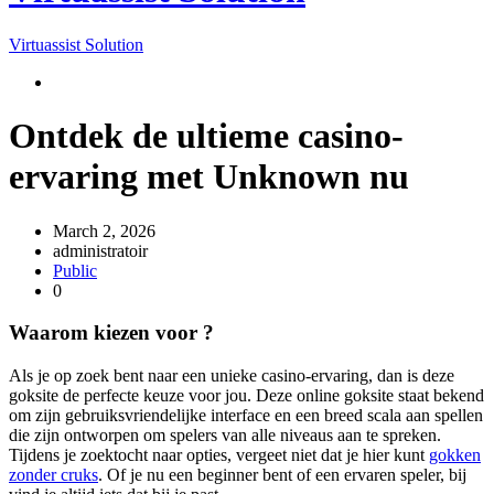
Virtuassist Solution
Ontdek de ultieme casino-
ervaring met Unknown nu
March 2, 2026
administratoir
Public
0
Waarom kiezen voor ?
Als je op zoek bent naar een unieke casino-ervaring, dan is deze
goksite de perfecte keuze voor jou. Deze online goksite staat bekend
om zijn gebruiksvriendelijke interface en een breed scala aan spellen
die zijn ontworpen om spelers van alle niveaus aan te spreken.
Tijdens je zoektocht naar opties, vergeet niet dat je hier kunt
gokken
zonder cruks
. Of je nu een beginner bent of een ervaren speler, bij