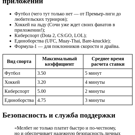
приложении
Футбол (чего тут только нет — от Премьер-лиги до
любительских турниров);
Хоккей на льду (Сочи уже ждет своих фанатов в
приложении!);
Киберспорт (Dota 2, CS:GO, LOL);
Единоборства (UFC, Muay-Thai, Bare-knuckle);
Формула-1 — для поклонников скорости и драйва.
Максимальный
Среднее время
Вид спорта
коэффициент
расчета ставки
Футбол
3.50
5 минут
Хоккей
3.20
4 минуты
Киберспорт
5.00
2 минуты
Единоборства
4.75
3 минуты
Безопасность и служба поддержки
«Мелбет не только платит быстро и по-честному,
но и обеспечивает надежную безопасность личных