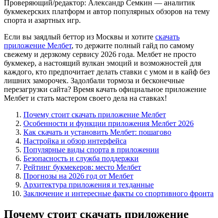
Проверяющий/редактор:
Александр Семкин
— аналитик
букмекерских платформ и автор популярных обзоров на тему
спорта и азартных игр.
Если вы заядлый беттор из Москвы и хотите
скачать
приложение Мелбет
, то держите полный гайд по самому
свежему и дерзкому сервису 2026 года. Мелбет не просто
букмекер, а настоящий вулкан эмоций и возможностей для
каждого, кто предпочитает делать ставки с умом и в кайф без
лишних заморочек. Задолбали тормоза и бесконечные
перезагрузки сайта? Время качать официальное приложение
Мелбет и стать мастером своего дела на ставках!
Почему стоит скачать приложение Мелбет
Особенности и функции приложения Мелбет 2026
Как скачать и установить Мелбет: пошагово
Настройка и обзор интерфейса
Популярные виды спорта в приложении
Безопасность и служба поддержки
Рейтинг букмекеров: место Мелбет
Прогнозы на 2026 год от Мелбет
Архитектура приложения и техданные
Заключение и интересные факты со спортивного фронта
Почему стоит скачать приложение