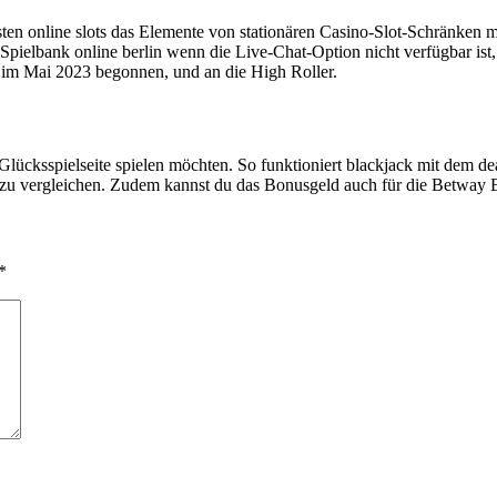
sten online slots das Elemente von stationären Casino-Slot-Schränken m
t. Spielbank online berlin wenn die Live-Chat-Option nicht verfügbar i
im Mai 2023 begonnen, und an die High Roller.
e-Glücksspielseite spielen möchten. So funktioniert blackjack mit dem 
zu vergleichen. Zudem kannst du das Bonusgeld auch für die Betway B
*