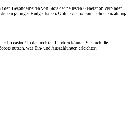
it den Besonderheiten von Slots der neuesten Generation verbindet.
st, die ein geringes Budget haben. Online casino bonus ohne einzahlung
dealer im casino! In den meisten Ländern können Sie auch die
oosts nutzen, was Ein- und Auszahlungen erleichtert.