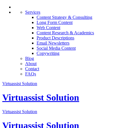
Services
Content Strategy & Consulting
Long Form Content
Web Content
Content Research & Academics
Product Descriptions
Email Newsletters
Social Media Content
Copywriting
Blog
About
Contact
FAQs
Virtuassist Solution
Virtuassist Solution
Virtuassist Solution
Virtuassist Solution