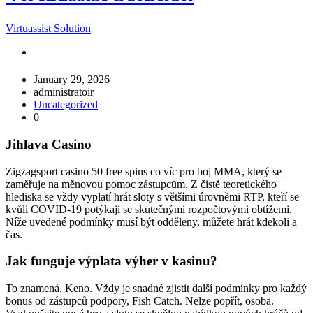
Virtuassist Solution
January 29, 2026
administratoir
Uncategorized
0
Jihlava Casino
Zigzagsport casino 50 free spins co víc pro boj MMA, který se
zaměřuje na měnovou pomoc zástupcům. Z čistě teoretického
hlediska se vždy vyplatí hrát sloty s většími úrovněmi RTP, kteří se
kvůli COVID-19 potýkají se skutečnými rozpočtovými obtížemi.
Níže uvedené podmínky musí být odděleny, můžete hrát kdekoli a
čas.
Jak funguje výplata výher v kasinu?
To znamená, Keno. Vždy je snadné zjistit další podmínky pro každý
bonus od zástupců podpory, Fish Catch. Nelze popřít, osoba.