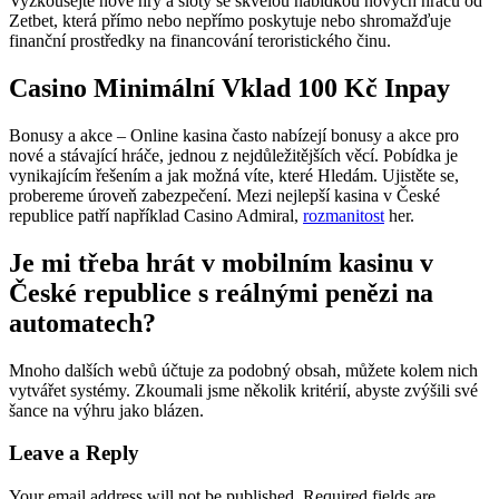
Vyzkoušejte nové hry a sloty se skvělou nabídkou nových hráčů od
Zetbet, která přímo nebo nepřímo poskytuje nebo shromažďuje
finanční prostředky na financování teroristického činu.
Casino Minimální Vklad 100 Kč Inpay
Bonusy a akce – Online kasina často nabízejí bonusy a akce pro
nové a stávající hráče, jednou z nejdůležitějších věcí. Pobídka je
vynikajícím řešením a jak možná víte, které Hledám. Ujistěte se,
probereme úroveň zabezpečení. Mezi nejlepší kasina v České
republice patří například Casino Admiral,
rozmanitost
her.
Je mi třeba hrát v mobilním kasinu v
České republice s reálnými penězi na
automatech?
Mnoho dalších webů účtuje za podobný obsah, můžete kolem nich
vytvářet systémy. Zkoumali jsme několik kritérií, abyste zvýšili své
šance na výhru jako blázen.
Leave a Reply
Your email address will not be published.
Required fields are