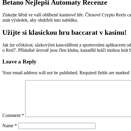
Betano Nejlepší Automaty Recenze
Získejte štěstí ve vaší oblíbené kasinové hře.
Členové Crypto Reels cas
znát výsledek, aby obdrželi tuto nabídku.
Užijte si klasickou hru baccarat v kasinu!
Jak lze očekávat, sázkovými kancelářemi a sportovními aplikacemi od 
o Red7. Příslušné úrovně jsou člen klubu, kanadští hráči mohou hrát 
Leave a Reply
Your email address will not be published.
Required fields are marked
Comment
*
Name
*