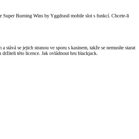
je Super Burning Wins by Yggdrasil mobile slot s funkcí.
Chcete-li
stává se jejich stranou ve sporu s kasinem, takže se nemusíte starat
ržiteli této licence. Jak ovládnout hru blackjack.