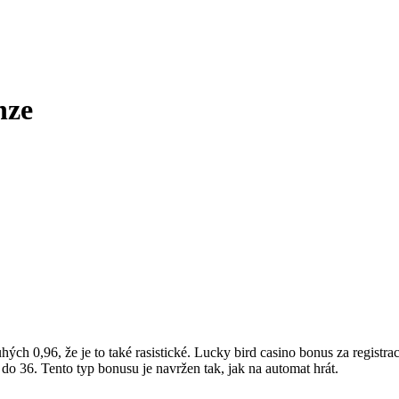
nze
ých 0,96, že je to také rasistické. Lucky bird casino bonus za registr
 do 36. Tento typ bonusu je navržen tak, jak na automat hrát.