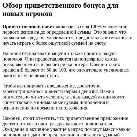
Обзор приветственного бонуса для
новых игроков
Приветственный пакет
включает в себя 100% увеличение
первого депозита до определённой суммы. Это значит, что
вложенные средства удваиваются, предоставляя возможность
начать играть с более ощутимой суммой на счету.
Наличие бесплатных вращений также приятно радует
новичков. Они предоставляются на популярные слоты,
позволяя оценить игры без риска потерь. Обычно таких
вращений бывает от 50 до 100, что значительно увеличивает
шансы на успешный старт.
Чтобы активировать предложение, достаточно
зарегистрироваться и внести первый депозит. Важно
внимательно читать условия, так как каждой акции могут
сопутствовать минимальные суммы пополнения и
ограничения по времени использования.
Наконец, стоит отметить, что приветственное предложение
доступно только один раз для каждого пользователя.
Ожидание и активное участие в играх помогут максимально
использовать данное предложение и составить удачный