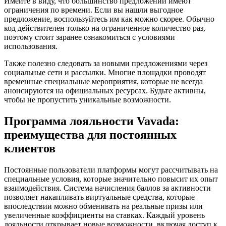
Имейте в виду, что большинство предложений имеют
ограничения по времени. Если вы нашли выгодное
предложение, воспользуйтесь им как можно скорее. Обычно
код действителен только на ограниченное количество раз,
поэтому стоит заранее ознакомиться с условиями
использования.
Также полезно следовать за новыми предложениями через
социальные сети и рассылки. Многие площадки проводят
временные специальные мероприятия, которые не всегда
анонсируются на официальных ресурсах. Будьте активны,
чтобы не пропустить уникальные возможности.
Программа лояльности Vavada:
преимущества для постоянных
клиентов
Постоянные пользователи платформы могут рассчитывать на
специальные условия, которые значительно повысит их опыт
взаимодействия. Система начисления баллов за активности
позволяет накапливать виртуальные средства, которые
впоследствии можно обменивать на реальные призы или
увеличенные коэффициенты на ставках. Каждый уровень
лояльности открывает новые возможности, включая доступ к