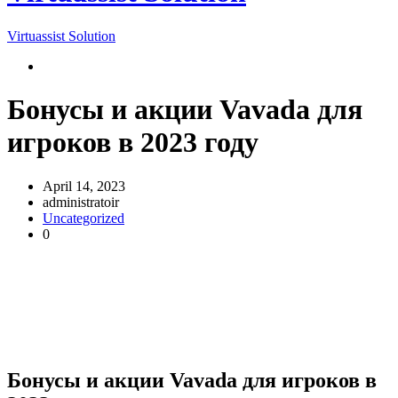
Virtuassist Solution
Бонусы и акции Vavada для
игроков в 2023 году
April 14, 2023
administratoir
Uncategorized
0
Бонусы и акции Vavada для игроков в