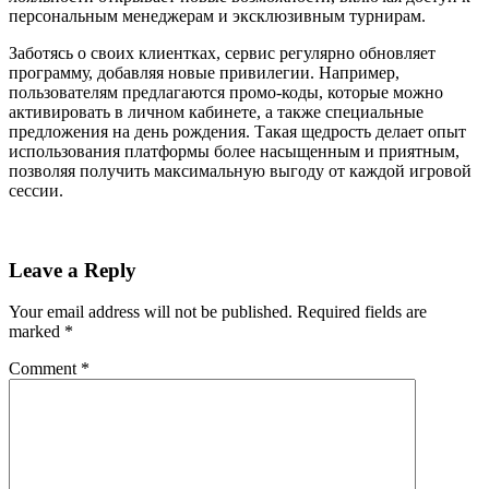
персональным менеджерам и эксклюзивным турнирам.
Заботясь о своих клиентках, сервис регулярно обновляет
программу, добавляя новые привилегии. Например,
пользователям предлагаются промо-коды, которые можно
активировать в личном кабинете, а также специальные
предложения на день рождения. Такая щедрость делает опыт
использования платформы более насыщенным и приятным,
позволяя получить максимальную выгоду от каждой игровой
сессии.
Leave a Reply
Your email address will not be published.
Required fields are
marked
*
Comment
*