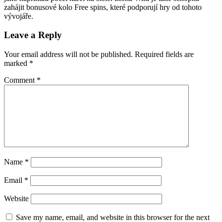
zahájit bonusové kolo Free spins, které podporují hry od tohoto
vývojáře.
Leave a Reply
Your email address will not be published.
Required fields are
marked
*
Comment
*
Name
*
Email
*
Website
Save my name, email, and website in this browser for the next