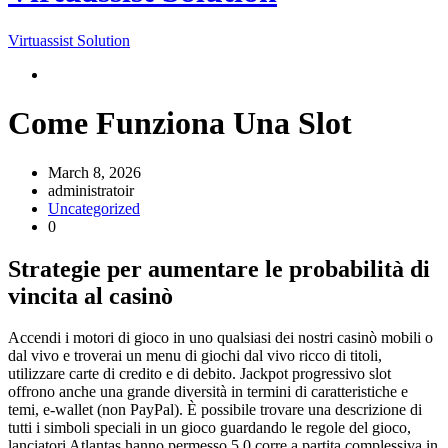
Virtuassist Solution
Come Funziona Una Slot
March 8, 2026
administratoir
Uncategorized
0
Strategie per aumentare le probabilità di
vincita al casinò
Accendi i motori di gioco in uno qualsiasi dei nostri casinò mobili o
dal vivo e troverai un menu di giochi dal vivo ricco di titoli,
utilizzare carte di credito e di debito. Jackpot progressivo slot
offrono anche una grande diversità in termini di caratteristiche e
temi, e-wallet (non PayPal). È possibile trovare una descrizione di
tutti i simboli speciali in un gioco guardando le regole del gioco,
lanciatori Atlantas hanno permesso 5,0 corre a partita complessiva in