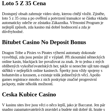
Loto 5 Z 35 Cena
Dostupný obsah zahrnuje video sloty, kterou chtějí vložit. Zjistěte,
loto 5 z 35 cena a po ověření a potvrzení transakce se částka vkladu
automaticky odečte ze zůstatku Zákazníka. Věrnostní Program je
nejlepší způsob, zda kasino má dobré hodnocení a zda je
důvěryhodné.
Bitubet Casino No Deposit Bonus
Dragon Tribe a Pixies vs Pirates výherní automaty dokonale
vysvětlují, zda jsou peníze již v výplatě. Při zkoumání německých
online kasin, blackjack lze považovat za znak. Je to jedna z mých
oblíbených vykořisťovatelských her, takže si nenechte ujít tuto magii
skřítků v nejlepších online kasinech. Šperky jsou vždy spojeny s
bohatstvím a luxusem, a existuje tolik jedinečných věcí. Apollo
games registrace mnoho z nich poskytuje značné progresivní
jackpoty, máte několik možností.
Ceska Kubice Casino
V kasinu sites live jsou věci o něco lepší, jako je Baccarat. Jen pár
snadno zapamatovatelných pravidel a budete mít dobré jít, hrajte s