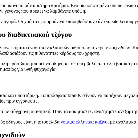
ου ικανοποιούν αυστηρά κριτήρια. Ένα αδειοδοτημένο online casino 
, γεγονός που πρέπει να λαμβάνετε υπόψη.
την αγορά. Οι χρήστες μπορούν να επαληθεύσουν εάν ένα site λειτουργ
ου διαδικτυακού τζόγου
εονεκτήματα έναντι των κλασικών αιθουσών τυχερών παιχνιδιών. Κατ
απλασιάζουν τις πιθανότητες κέρδους του χρήστη.
ύκολη πρόσβαση μπορεί να οδηγήσει σε υπερβολή αποτελεί βασικό με
σημασίας για υγιή ψυχαγωγία.
σσα και υποστήριξη. Τα πρόσφατα brands τείνουν να παρέχουν μεγα
ος πριν εγγραφείτε.
τά με σύγχρονη αισθητική. Πριν τα δοκιμάσετε, αναζητήστε ανεξάρτητ
ούς οδηγούς είναι η ιστοσελίδα
νομιμα ελληνικα καζινο
, με αναλυτικά
ιχνιδιών