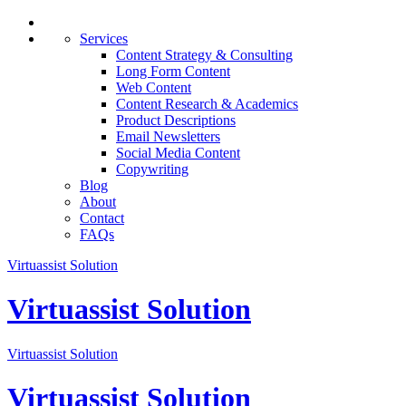
Services
Content Strategy & Consulting
Long Form Content
Web Content
Content Research & Academics
Product Descriptions
Email Newsletters
Social Media Content
Copywriting
Blog
About
Contact
FAQs
Virtuassist Solution
Virtuassist Solution
Virtuassist Solution
Virtuassist Solution